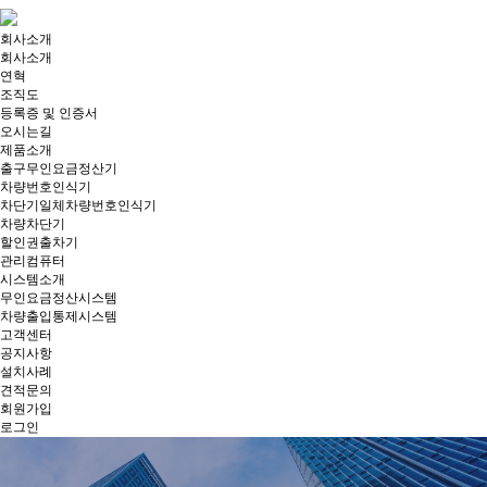
회사소개
회사소개
연혁
조직도
등록증 및 인증서
오시는길
제품소개
출구무인요금정산기
차량번호인식기
차단기일체차량번호인식기
차량차단기
할인권출차기
관리컴퓨터
시스템소개
무인요금정산시스템
차량출입통제시스템
고객센터
공지사항
설치사례
견적문의
회원가입
로그인